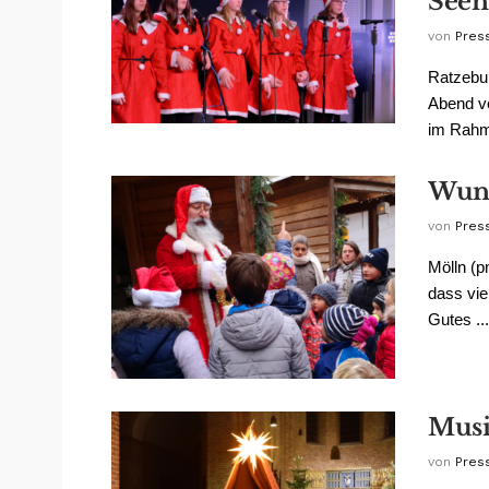
Seen
von
Pres
Ratzebur
Abend v
im Rahme
Wund
von
Pres
Mölln (p
dass vie
Gutes ...
Musi
von
Pres