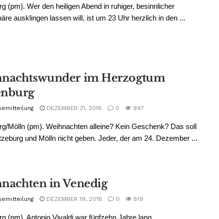
g (pm). Wer den heiligen Abend in ruhiger, besinnlicher
re ausklingen lassen will, ist um 23 Uhr herzlich in den ...
nachtswunder im Herzogtum
enburg
semitteilung
DEZEMBER 21, 2018
0
997
g/Mölln (pm). Weihnachten alleine? Kein Geschenk? Das soll
tzeburg und Mölln nicht geben. Jeder, der am 24. Dezember ...
nachten in Venedig
semitteilung
DEZEMBER 19, 2018
0
819
g (pm). Antonio Vivaldi war fünfzehn Jahre lang