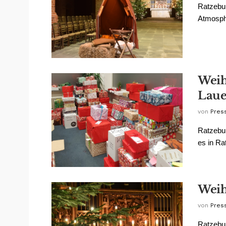
Ratzebur
Atmosphä
Weih
Lau
von
Pres
Ratzebur
es in Ra
Weih
von
Pres
Ratzebur