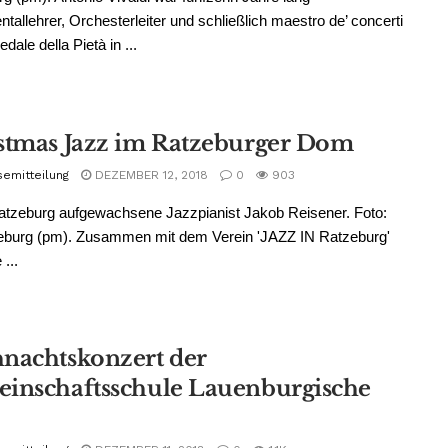
ntallehrer, Orchesterleiter und schließlich maestro de’ concerti
dale della Pietà in ...
stmas Jazz im Ratzeburger Dom
semitteilung
DEZEMBER 12, 2018
0
903
atzeburg aufgewachsene Jazzpianist Jakob Reisener. Foto:
zeburg (pm). Zusammen mit dem Verein 'JAZZ IN Ratzeburg'
 ...
nachtskonzert der
inschaftsschule Lauenburgische