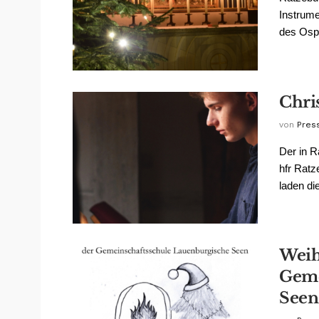
Instrume
des Ospe
Chri
von
Pres
Der in R
hfr Rat
laden die
Weih
Geme
Seen