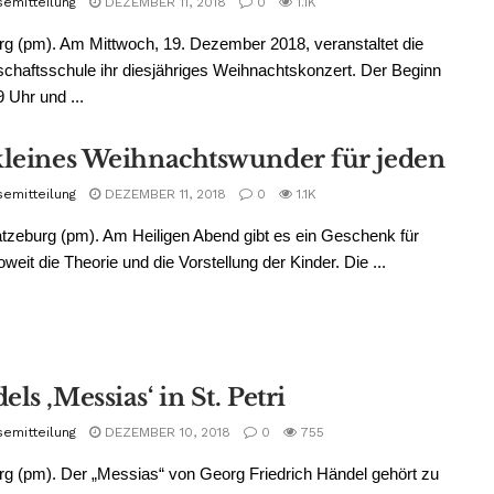
semitteilung
DEZEMBER 11, 2018
0
1.1K
g (pm). Am Mittwoch, 19. Dezember 2018, veranstaltet die
haftsschule ihr diesjähriges Weihnachtskonzert. Der Beginn
9 Uhr und ...
kleines Weihnachtswunder für jeden
semitteilung
DEZEMBER 11, 2018
0
1.1K
tzeburg (pm). Am Heiligen Abend gibt es ein Geschenk für
oweit die Theorie und die Vorstellung der Kinder. Die ...
ls ‚Messias‘ in St. Petri
semitteilung
DEZEMBER 10, 2018
0
755
g (pm). Der „Messias“ von Georg Friedrich Händel gehört zu