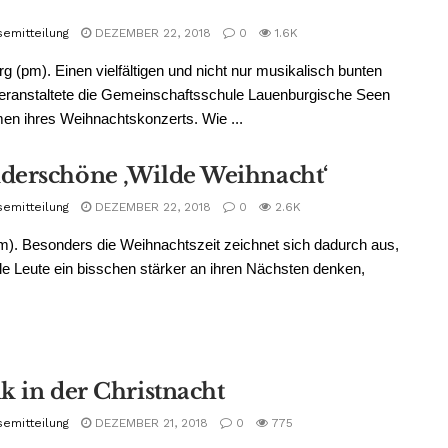
semitteilung
DEZEMBER 22, 2018
0
1.6K
g (pm). Einen vielfältigen und nicht nur musikalisch bunten
eranstaltete die Gemeinschaftsschule Lauenburgische Seen
n ihres Weihnachtskonzerts. Wie ...
erschöne ‚Wilde Weihnacht‘
semitteilung
DEZEMBER 22, 2018
0
2.6K
m). Besonders die Weihnachtszeit zeichnet sich dadurch aus,
le Leute ein bisschen stärker an ihren Nächsten denken,
k in der Christnacht
semitteilung
DEZEMBER 21, 2018
0
775