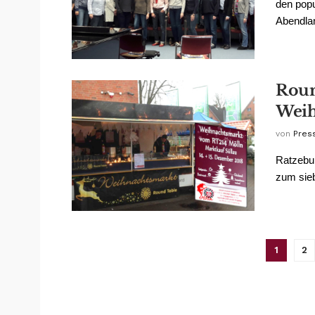
den popu
Abendla
Roun
Weih
von
Pres
Ratzebur
zum sieb
1
2