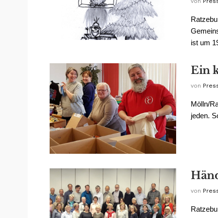
von
Pres
Ratzebur
Gemeinsc
ist um 1
Ein 
von
Pres
Mölln/Ra
jeden. S
Hände
von
Pres
Ratzebur