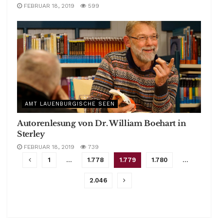
FEBRUAR 18, 2019
599
AMT LAUENBURGISCHE SEEN
Autorenlesung von Dr. William Boehart in
Sterley
FEBRUAR 18, 2019
739
1
…
1.778
1.779
1.780
…
2.046