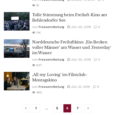
1K
Tolle Stimmung beim Freiluft-Kino am
Behlendorfer See
von
Pressemitteilung
JULI 30, 2019
0
1.1K
Norddeutsche Freiluftkino: ‚Ein Becken
voller Männer‘ am Wasser und ‚Yesterday‘
im Wasser
von
Pressemitteilung
JULI 30, 2019
0
837
‚All my Loving‘ im Filmclub-
Montagskino
von
Pressemitteilung
JULI 21, 2019
0
480
1
…
5
6
7