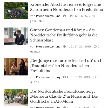
Krönender Abschluss einer erfolgreiche
Saison beim Norddeutschen Freiluftkino
von
Pressemitteilung
SEPTEMBER 16, 2019
0
1K
Gauner, Gentleman und König – das
Norddeutsche Freiluftkino geht in die
Schlussphase
von
Pressemitteilung
AUGUST 20, 2019
0
989
‚Der Junge muss an die frische Luft‘ und
‚Traumfabrik‘ im Norddeutschen
Freiluftkino
von
Pressemitteilung
AUGUST 13, 2019
0
726
Das Norddeutsche Freiluftkino zeigt
‚Monsieur Claude 2‘ in Nusse und ‚Die
Goldfische‘ in Alt-Mölln
von
Pressemitteilung
AUGUST 5, 2019
0