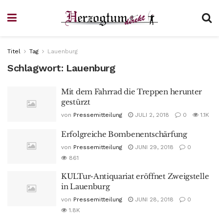
Titel
Tag
Lauenburg
Schlagwort:
Lauenburg
Mit dem Fahrrad die Treppen herunter
gestürzt
von
Pressemitteilung
JULI 2, 2018
0
1.1K
Erfolgreiche Bombenentschärfung
von
Pressemitteilung
JUNI 29, 2018
0
861
KULTur-Antiquariat eröffnet Zweigstelle
in Lauenburg
von
Pressemitteilung
JUNI 28, 2018
0
1.8K