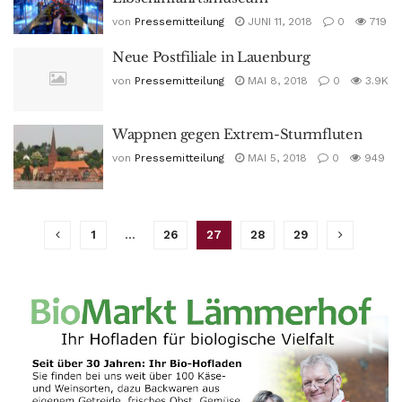
von
Pressemitteilung
JUNI 11, 2018
0
719
Neue Postfiliale in Lauenburg
von
Pressemitteilung
MAI 8, 2018
0
3.9K
Wappnen gegen Extrem-Sturmfluten
von
Pressemitteilung
MAI 5, 2018
0
949
1
…
26
27
28
29