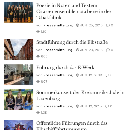
Poesie in Noten und Texten:
Gitarrenensemble nota bene in der
Tabakfabrik
von
Pressemitteilung
JUNI 25, 2018
0
1.1K
Stadtführung durch die Elbstraße
von
Pressemitteilung
JUNI 23, 2018
0
665
Führung durch das E-Werk
von
Pressemitteilung
JUNI 19, 2018
0
807
Sommerkonzert der Kreismusikschule in
Lauenburg
von
Pressemitteilung
JUNI 12, 2018
0
1.3K
Öffentliche Führungen durch das
Elbschifffahrtsmuseum