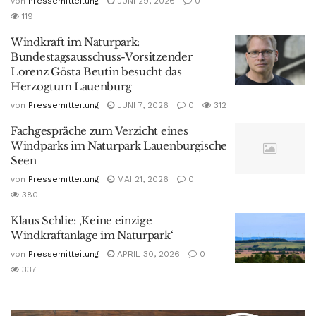
von
Pressemitteilung
JUNI 29, 2026
0
119
Windkraft im Naturpark:
Bundestagsausschuss-Vorsitzender
Lorenz Gösta Beutin besucht das
Herzogtum Lauenburg
von
Pressemitteilung
JUNI 7, 2026
0
312
Fachgespräche zum Verzicht eines
Windparks im Naturpark Lauenburgische
Seen
von
Pressemitteilung
MAI 21, 2026
0
380
Klaus Schlie: ‚Keine einzige
Windkraftanlage im Naturpark‘
von
Pressemitteilung
APRIL 30, 2026
0
337