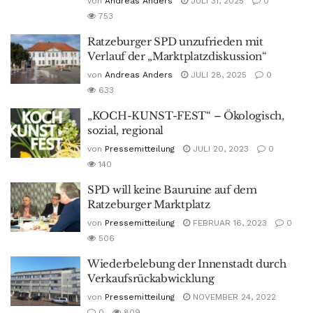
von
Andreas Anders
JULI 31, 2025
0
753
Ratzeburger SPD unzufrieden mit
Verlauf der „Marktplatzdiskussion“
von
Andreas Anders
JULI 28, 2025
0
633
„KOCH-KUNST-FEST“ – Ökologisch,
sozial, regional
von
Pressemitteilung
JULI 20, 2023
0
140
SPD will keine Bauruine auf dem
Ratzeburger Marktplatz
von
Pressemitteilung
FEBRUAR 16, 2023
0
506
Wiederbelebung der Innenstadt durch
Verkaufsrückabwicklung
von
Pressemitteilung
NOVEMBER 24, 2022
0
809