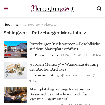
Titel
Tag
Ratzeburger Marktplatz
Schlagwort:
Ratzeburger Marktplatz
Ratzeburger Inselsommer – Beachfläche
auf dem Marktplatz eröffnet
von
Pressemitteilung
MAI 6, 2026
0
887
‚#Stolen Memory‘ – Wanderausstellung
der ‚Arolsen Archives‘
von
Pressemitteilung
OKTOBER 21, 2025
0
82
Marktplatzbegrünung: Ratzeburger
Bauausschuss entscheidet sich für
Variante „Bauminseln“