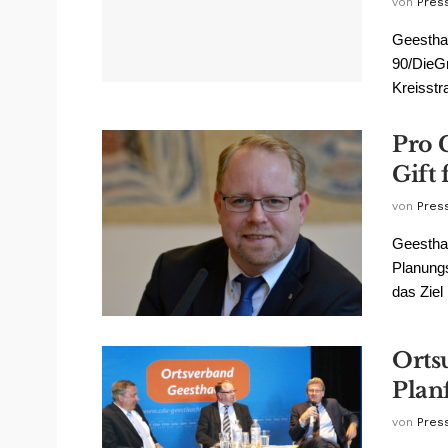
von
Pres
Geestha
90/DieG
Kreisstr
Pro 
Gift
von
Pres
Geesthac
Planung
das Ziel
Orts
Planf
von
Pres