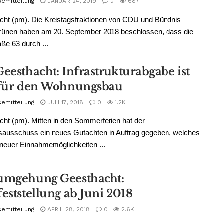
semitteilung
JANUAR 24, 2019
0
687
cht (pm). Die Kreistagsfraktionen von CDU und Bündnis
rünen haben am 20. September 2018 beschlossen, dass die
aße 63 durch ...
Geesthacht: Infrastrukturabgabe ist
 für den Wohnungsbau
semitteilung
JULI 17, 2018
0
1.2K
ht (pm). Mitten in den Sommerferien hat der
sausschuss ein neues Gutachten in Auftrag gegeben, welches
 neuer Einnahmemöglichkeiten ...
umgehung Geesthacht:
eststellung ab Juni 2018
semitteilung
APRIL 28, 2018
0
2.6K