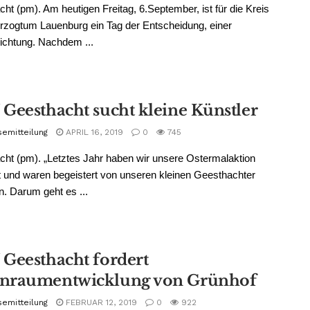
ht (pm). Am heutigen Freitag, 6.September, ist für die Kreis
zogtum Lauenburg ein Tag der Entscheidung, einer
ichtung. Nachdem ...
Geesthacht sucht kleine Künstler
semitteilung
APRIL 16, 2019
0
745
ht (pm). „Letztes Jahr haben wir unsere Ostermalaktion
t und waren begeistert von unseren kleinen Geesthachter
n. Darum geht es ...
Geesthacht fordert
raumentwicklung von Grünhof
semitteilung
FEBRUAR 12, 2019
0
922