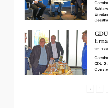
Geesthac
Schleswi
Einleitu
Geesthach
CDU 
Ernä
von
Pres
Geesthac
CDU-Gee
Oberstad
1