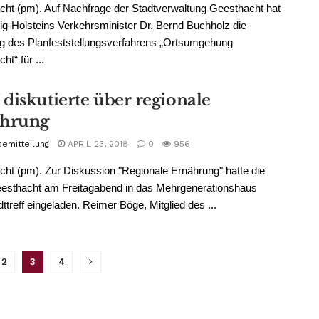
ht (pm). Auf Nachfrage der Stadtverwaltung Geesthacht hat
g-Holsteins Verkehrsminister Dr. Bernd Buchholz die
ng des Planfeststellungsverfahrens „Ortsumgehung
t“ für ...
diskutierte über regionale
hrung
semitteilung
APRIL 23, 2018
0
956
ht (pm). Zur Diskussion "Regionale Ernährung" hatte die
sthacht am Freitagabend in das Mehrgenerationshaus
ttreff eingeladen. Reimer Böge, Mitglied des ...
2
3
4