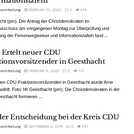
rmationstafeln
semitteilung
FEBRUAR 20, 2020
0
574
ht (pm). Der Antrag der Christdemokraten im
usschuss am vergangenen Montag zur Überprüfung und
ng der Firmenwegweiser und Informationstafeln fand ...
 Ertelt neuer CDU
tionsvorsitzender in Geesthacht
semitteilung
FEBRUAR 6, 2020
0
757
en CDU-Fraktionsvorsitzenden in Geesthacht wurde Arne
ewählt. Foto: hfr Geesthacht (pm). Die Christdemokraten in der
esthacht formieren ...
der Entscheidung bei der Kreis CDU
semitteilung
SEPTEMBER 6, 2019
0
787