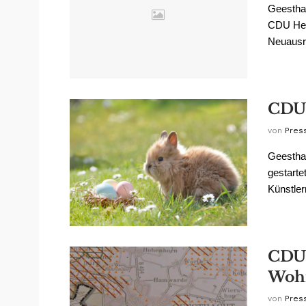
Geesthac
CDU Her
Neuausr
CDU 
von
Pres
Geesthac
gestarte
Künstler
CDU 
Wohn
von
Pres