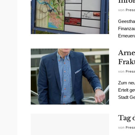
Info
von
Pres
Geesthac
Finanza
Erneueru
Arne
Frak
von
Pres
Zum neu
Ertelt g
Stadt Ge
Tag 
von
Pres