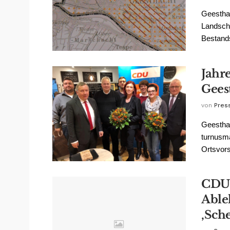
Geestha
Landscha
Bestands
Jahr
Gees
von
Pres
Geesthac
turnusm
Ortsvor
CDU 
Able
‚Sch