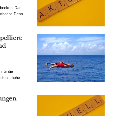
nbecken: Das
sthacht. Denn
elliert:
und
 für die
dienst hohe
rungen