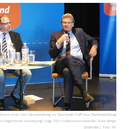
Rahmen einer CDU-Veranstaltung im Oberstadt-Treff eine Planfeststellung
 nun beginnende Umsetzung“, sagt CDU-Fraktionsvorsitzender Sven Minge
(Bildmitte.). Foto: hfr