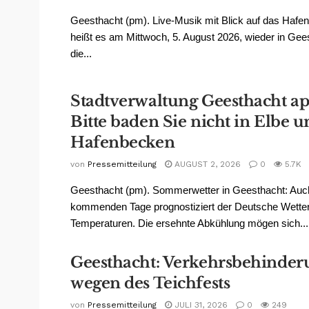
Geesthacht (pm). Live-Musik mit Blick auf das Hafe
heißt es am Mittwoch, 5. August 2026, wieder in Gee
die...
Stadtverwaltung Geesthacht app
Bitte baden Sie nicht in Elbe 
Hafenbecken
von
Pressemitteilung
AUGUST 2, 2026
0
5.7K
Geesthacht (pm). Sommerwetter in Geesthacht: Auch
kommenden Tage prognostiziert der Deutsche Wetter
Temperaturen. Die ersehnte Abkühlung mögen sich...
Geesthacht: Verkehrsbehinde
wegen des Teichfests
von
Pressemitteilung
JULI 31, 2026
0
249