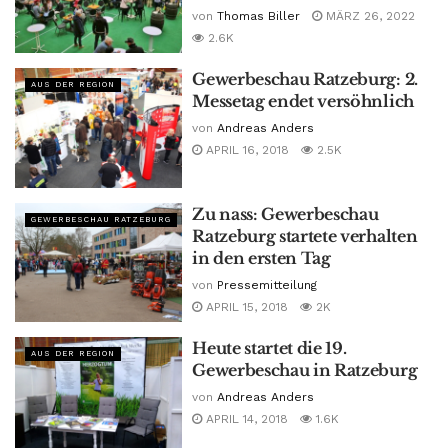
von
Thomas Biller
MÄRZ 26, 2022
2.6K
Gewerbeschau Ratzeburg: 2.
AUS DER REGION
Messetag endet versöhnlich
von
Andreas Anders
APRIL 16, 2018
2.5K
Zu nass: Gewerbeschau
GEWERBESCHAU RATZEBURG
Ratzeburg startete verhalten
in den ersten Tag
von
Pressemitteilung
APRIL 15, 2018
2K
Heute startet die 19.
AUS DER REGION
Gewerbeschau in Ratzeburg
von
Andreas Anders
APRIL 14, 2018
1.6K