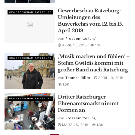
Gewerbeschau Ratzeburg:
GEWERBESCHAU RATZEBURG
Umleitungen des
Busverkehrs vom 12. bis 15.
April 2018
von
Pressemitteilung
APRIL 13, 2018
1.1K
‚Musik machen und fühlen‘ –
GEWERBESCHAU RATZEBURG
Stefan Gwildis kommt mit
großer Band nach Ratzeburg
von
Thomas Biller
APRIL 10, 2018
1.5K
Dritter Ratzeburger
GEWERBESCHAU RATZEBURG
Ehrenamtsmarkt nimmt
Formen an
von
Pressemitteilung
MÄRZ 28, 2018
1.3K