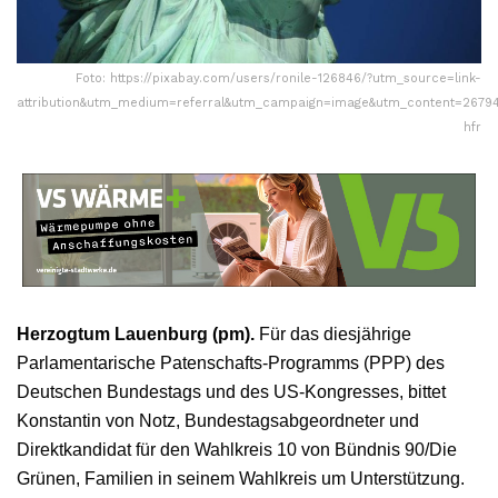
Foto: https://pixabay.com/users/ronile-126846/?utm_source=link-
attribution&utm_medium=referral&utm_campaign=image&utm_content=26794
hfr
Herzogtum Lauenburg (pm).
Für das diesjährige
Parlamentarische Patenschafts-Programms (PPP) des
Deutschen Bundestags und des US-Kongresses, bittet
Konstantin von Notz, Bundestagsabgeordneter und
Direktkandidat für den Wahlkreis 10 von Bündnis 90/Die
Grünen, Familien in seinem Wahlkreis um Unterstützung.