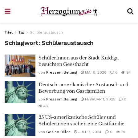
Titel
Tag
Schüleraustausch
Schlagwort:
Schüleraustausch
SchülerInnen aus der Stadt Kuldīga
besuchten Geesthacht
von
Pressemitteilung
MAI 6, 2026
0
94
Deutsch-amerikanischer Austausch und
Bewerbung von Gastfamilien
von
Pressemitteilung
FEBRUAR 1, 2025
0
48
25 US-amerikanische Schüler und
Schülerinnen suchen eine Gastfamilie
von
Gesine Biller
JULI 17, 2024
0
74