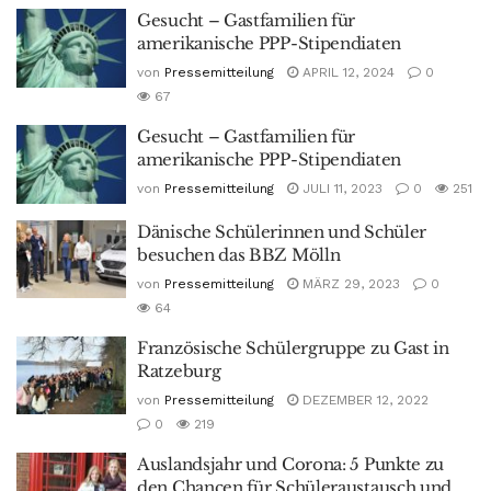
Gesucht – Gastfamilien für
amerikanische PPP-Stipendiaten
von
Pressemitteilung
APRIL 12, 2024
0
67
Gesucht – Gastfamilien für
amerikanische PPP-Stipendiaten
von
Pressemitteilung
JULI 11, 2023
0
251
Dänische Schülerinnen und Schüler
besuchen das BBZ Mölln
von
Pressemitteilung
MÄRZ 29, 2023
0
64
Französische Schülergruppe zu Gast in
Ratzeburg
von
Pressemitteilung
DEZEMBER 12, 2022
0
219
Auslandsjahr und Corona: 5 Punkte zu
den Chancen für Schüleraustausch und