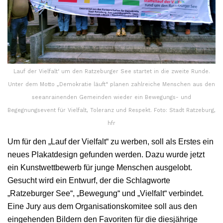
Lauf der Vielfalt‘ um den Ratzeburger See startet in die zweite Runde.
Unter dem Motto „Demokratie läuft“ planen zahlreiche Menschen aus den
seeanrainenden Gemeinden wieder ein Bewegungs- und
Begegnungsevent für Vielfalt, Toleranz und Respekt. Foto: Stadt Ratzeburg,
hfr
Um für den „Lauf der Vielfalt“ zu werben, soll als Erstes ein
neues Plakatdesign gefunden werden. Dazu wurde jetzt
ein Kunstwettbewerb für junge Menschen ausgelobt.
Gesucht wird ein Entwurf, der die Schlagworte
„Ratzeburger See“, „Bewegung“ und „Vielfalt“ verbindet.
Eine Jury aus dem Organisationskomitee soll aus den
eingehenden Bildern den Favoriten für die diesjährige