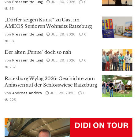
von
Pressemitteilung
JULI 30, 2026
0
55
„Dörfer zeigen Kunst“ zu Gast im
AMEOS Senioren Wohnsitz Ratzeburg
von
Pressemitteilung
JULI 29, 2026
0
58
Der alten ‚Penne‘ doch so nah
von
Pressemitteilung
JULI 29, 2026
0
257
Racesburg Wylag 2026: Geschichte zum
Anfassen auf der Schlosswiese Ratzeburg
von
Andreas Anders
JULI 29, 2026
0
225