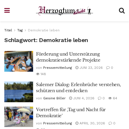
Titel
Tag
Demokratie leben
Schlagwort:
Demokratie leben
Förderung und Unterstützung
demokratiestärkende Projekte
von
Pressemitteilung
JUNI 23, 2026
0
148
Salemer Dialog: Erlenbrüche verstehen,
schützen und entdecken
von
Gesine Biller
JUNI 4, 2026
0
64
Vortreffen für ‚Tag und Nacht für
Demokratie‘
von
Pressemitteilung
APRIL 30, 2026
0