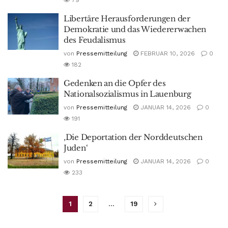
79
Libertäre Herausforderungen der
Demokratie und das Wiedererwachen
des Feudalismus
von
Pressemitteilung
FEBRUAR 10, 2026
0
182
Gedenken an die Opfer des
Nationalsozialismus in Lauenburg
von
Pressemitteilung
JANUAR 14, 2026
0
191
‚Die Deportation der Norddeutschen
Juden‘
von
Pressemitteilung
JANUAR 14, 2026
0
233
1
2
…
19