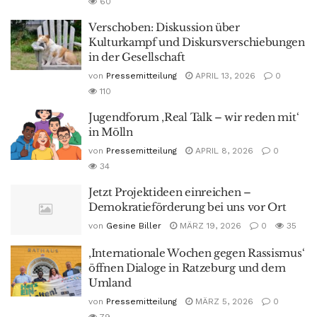
60
Verschoben: Diskussion über
Kulturkampf und Diskursverschiebungen
in der Gesellschaft
von
Pressemitteilung
APRIL 13, 2026
0
110
Jugendforum ‚Real Talk – wir reden mit‘
in Mölln
von
Pressemitteilung
APRIL 8, 2026
0
34
Jetzt Projektideen einreichen –
Demokratieförderung bei uns vor Ort
von
Gesine Biller
MÄRZ 19, 2026
0
35
‚Internationale Wochen gegen Rassismus‘
öffnen Dialoge in Ratzeburg und dem
Umland
von
Pressemitteilung
MÄRZ 5, 2026
0