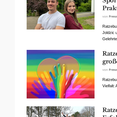
Spor
Prak
von
Pres
Ratzebur
Joldzic 
Gelehrte
Ratz
groß
von
Pres
Ratzebur
Vielfalt
Ratz