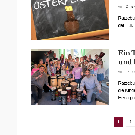
von
Gesin
Ratzebur
der Tür.
Ein 
und 
von
Pres
Ratzebur
die Kind
Herzogt
1
2