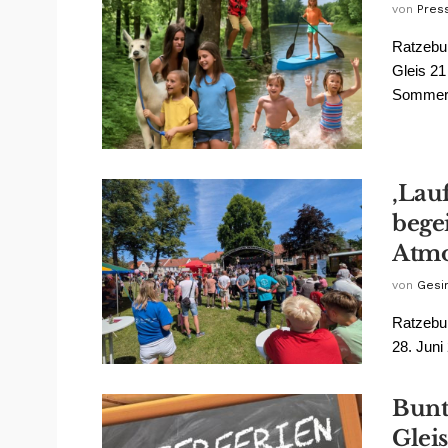
von
Pres
Ratzebur
Gleis 2
Sommerfe
‚Lauf
begei
Atmo
von
Gesin
Ratzebu
28. Juni 
Bunt
Glei