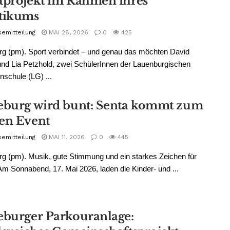
tprojekt im Rahmen ihres
tikums
semitteilung
MAI 28, 2026
0
425
g (pm). Sport verbindet – und genau das möchten David
und Lia Petzhold, zwei SchülerInnen der Lauenburgischen
nschule (LG) ...
eburg wird bunt: Senta kommt zum
en Event
semitteilung
MAI 11, 2026
0
445
g (pm). Musik, gute Stimmung und ein starkes Zeichen für
: Am Sonnabend, 17. Mai 2026, laden die Kinder- und ...
eburger Parkouranlage: