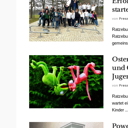
Erfo
start
von
Pres
Ratzebur
Ratzebur
gemeinsc
Oste
und 
Juge
von
Pres
Ratzebur
wartet e
Kinder ..
Powe