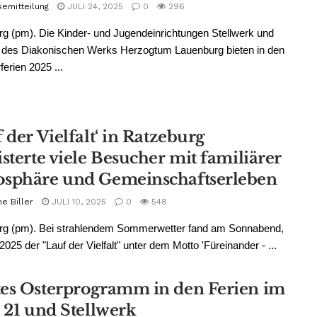
semitteilung
JULI 24, 2025
0
296
g (pm). Die Kinder- und Jugendeinrichtungen Stellwerk und
1 des Diakonischen Werks Herzogtum Lauenburg bieten in den
rien 2025 ...
 der Vielfalt‘ in Ratzeburg
sterte viele Besucher mit familiärer
sphäre und Gemeinschaftserleben
e Biller
JULI 10, 2025
0
548
rg (pm). Bei strahlendem Sommerwetter fand am Sonnabend,
2025 der "Lauf der Vielfalt" unter dem Motto 'Füreinander - ...
es Osterprogramm in den Ferien im
s 21 und Stellwerk