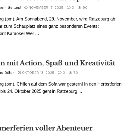
semitteilung
NOVEMBER 17, 2025
0
90
rg (pm). Am Sonnabend, 29. November, wird Ratzeburg ab
hr zum Schauplatz eines ganz besonderen Events:
nt Karaoke! Wer ...
en mit Action, Spaß und Kreativität
e Biller
OKTOBER 13, 2025
0
70
g (pm). Chillen auf dem Sofa war gestern! In den Herbstferien
bis 24. Oktober 2025 geht in Ratzeburg ...
erferien voller Abenteuer