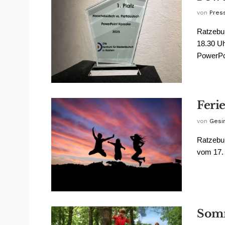
von
Pres
Ratzebu
18.30 U
PowerPoi
Feri
von
Gesin
Ratzebur
vom 17. 
Somm