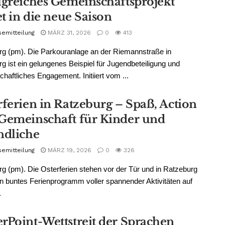
lgreiches Gemeinschaftsprojekt
et in die neue Saison
semitteilung
MÄRZ 31, 2026
0
413
g (pm). Die Parkouranlage an der Riemannstraße in
g ist ein gelungenes Beispiel für Jugendbeteiligung und
haftliches Engagement. Initiiert vom ...
rferien in Ratzeburg – Spaß, Action
Gemeinschaft für Kinder und
ndliche
semitteilung
MÄRZ 19, 2026
0
326
g (pm). Die Osterferien stehen vor der Tür und in Ratzeburg
in buntes Ferienprogramm voller spannender Aktivitäten auf
.
rPoint-Wettstreit der Sprachen