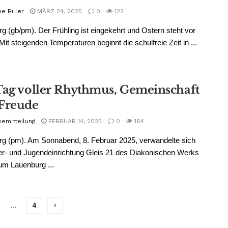
e Biller
MÄRZ 24, 2025
0
122
g (gb/pm). Der Frühling ist eingekehrt und Ostern steht vor
 Mit steigenden Temperaturen beginnt die schulfreie Zeit in ...
Tag voller Rhythmus, Gemeinschaft
Freude
semitteilung
FEBRUAR 14, 2025
0
164
g (pm). Am Sonnabend, 8. Februar 2025, verwandelte sich
er- und Jugendeinrichtung Gleis 21 des Diakonischen Werks
um Lauenburg ...
…
4