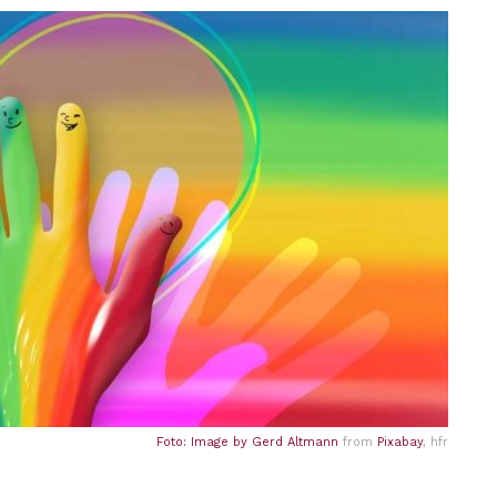
Foto: Image by
Gerd Altmann
from
Pixabay
, hfr