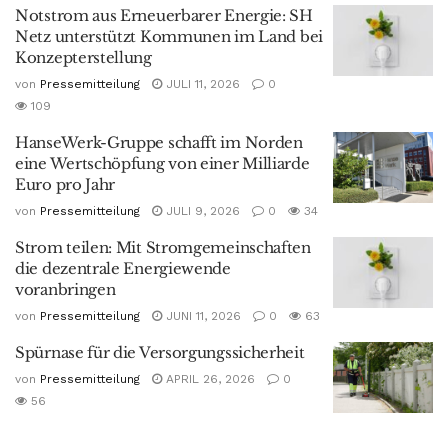
Notstrom aus Erneuerbarer Energie: SH
Netz unterstützt Kommunen im Land bei
Konzepterstellung
von
Pressemitteilung
JULI 11, 2026
0
109
HanseWerk-Gruppe schafft im Norden
eine Wertschöpfung von einer Milliarde
Euro pro Jahr
von
Pressemitteilung
JULI 9, 2026
0
34
Strom teilen: Mit Stromgemeinschaften
die dezentrale Energiewende
voranbringen
von
Pressemitteilung
JUNI 11, 2026
0
63
Spürnase für die Versorgungssicherheit
von
Pressemitteilung
APRIL 26, 2026
0
56