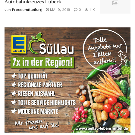
Autobahnkreuzes Lübeck
von
Pressemitteilung
MAI 9, 2019
0
1.1K