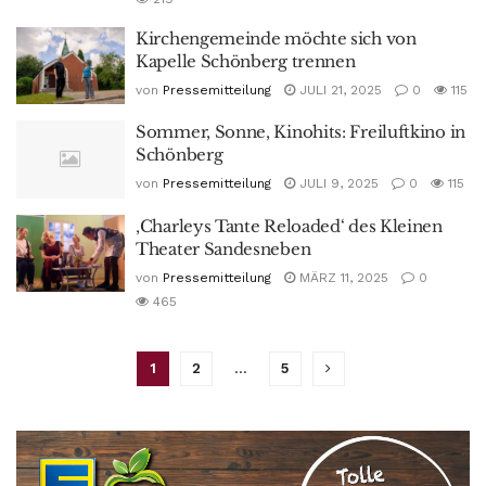
Kirchengemeinde möchte sich von
Kapelle Schönberg trennen
von
Pressemitteilung
JULI 21, 2025
0
115
Sommer, Sonne, Kinohits: Freiluftkino in
Schönberg
von
Pressemitteilung
JULI 9, 2025
0
115
‚Charleys Tante Reloaded‘ des Kleinen
Theater Sandesneben
von
Pressemitteilung
MÄRZ 11, 2025
0
465
1
2
…
5