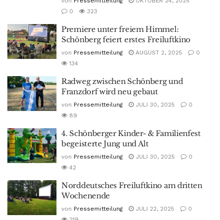
von
Pressemitteilung
OKTOBER 24, 2025
0
323
Premiere unter freiem Himmel:
Schönberg feiert erstes Freiluftkino
von
Pressemitteilung
AUGUST 2, 2025
0
134
Radweg zwischen Schönberg und
Franzdorf wird neu gebaut
von
Pressemitteilung
JULI 30, 2025
0
89
4. Schönberger Kinder- & Familienfest
begeisterte Jung und Alt
von
Pressemitteilung
JULI 30, 2025
0
42
Norddeutsches Freiluftkino am dritten
Wochenende
von
Pressemitteilung
JULI 22, 2025
0
219