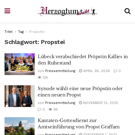
Titel
Tag
Propstei
Schlagwort:
Propstei
Lübeck verabschiedet Pröpstin Kallies in
den Ruhestand
von
Pressemitteilung
APRIL 26, 2026
0
134
Synode wählt eine neue Pröpstin oder
einen neuen Propst
von
Pressemitteilung
NOVEMBER 13, 2025
0
95
Kantaten-Gottesdienst zur
Amtseinführung von Propst Graffam
von
Pressemitteilung
SEPTEMBER 1, 2022