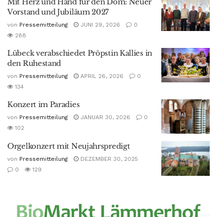
Mit Herz und Hand für den Dom: Neuer
Vorstand und Jubiläum 2027
von
Pressemitteilung
JUNI 29, 2026
0
288
Lübeck verabschiedet Pröpstin Kallies in
den Ruhestand
von
Pressemitteilung
APRIL 26, 2026
0
134
Konzert im Paradies
von
Pressemitteilung
JANUAR 30, 2026
0
102
Orgelkonzert mit Neujahrspredigt
von
Pressemitteilung
DEZEMBER 30, 2025
0
129