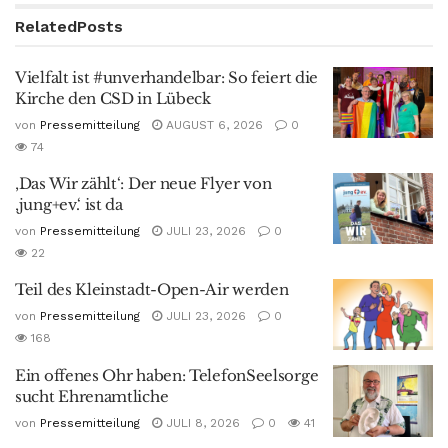
Related
Posts
Vielfalt ist #unverhandelbar: So feiert die
Kirche den CSD in Lübeck
von
Pressemitteilung
AUGUST 6, 2026
0
74
‚Das Wir zählt‘: Der neue Flyer von
‚jung+ev.‘ ist da
von
Pressemitteilung
JULI 23, 2026
0
22
Teil des Kleinstadt-Open-Air werden
von
Pressemitteilung
JULI 23, 2026
0
168
Ein offenes Ohr haben: TelefonSeelsorge
sucht Ehrenamtliche
von
Pressemitteilung
JULI 8, 2026
0
41