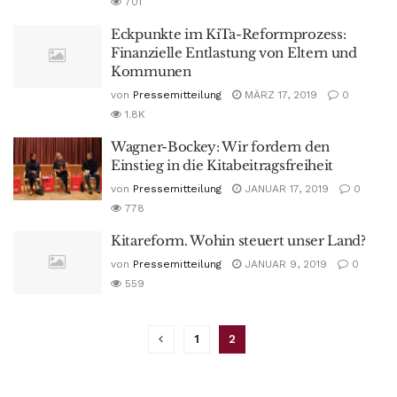
701
Eckpunkte im KiTa-Reformprozess:
Finanzielle Entlastung von Eltern und
Kommunen
von
Pressemitteilung
MÄRZ 17, 2019
0
1.8K
Wagner-Bockey: Wir fordern den
Einstieg in die Kitabeitragsfreiheit
von
Pressemitteilung
JANUAR 17, 2019
0
778
Kitareform. Wohin steuert unser Land?
von
Pressemitteilung
JANUAR 9, 2019
0
559
1
2