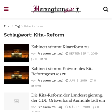
Titel
Tag
Kita-Reform
Schlagwort:
Kita-Reform
Kabinett stimmt Kitareform zu
von
Pressemitteilung
SEPTEMBER 11, 2019
0
1K
Kabinett stimmt Entwurf des Kita-
Reformgesetzes zu
von
Pressemitteilung
JUNI 6, 2019
0
929
Die Kita-Reform der Landesregierung:
der CDU Ortsverband Aumühle lädt ein
von
Pressemitteilung
MÄRZ 19, 2019
0