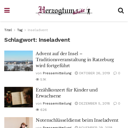
Titel
Tag
Inseladvent
Schlagwort:
Inseladvent
Advent auf der Insel –
Traditionsveranstaltung in Ratzeburg
wird fortgeführt
von
Pressemitteilung
OKTOBER 26, 2019
0
5.1K
Erzählkonzert für Kinder und
Erwachsene
von
Pressemitteilung
DEZEMBER 5, 2018
0
626
Notenschlüsseldienst beim Inseladvent
von
Pressemitteilung
NOVEMBER 29, 2018