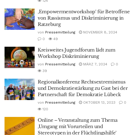
124
‚Empowermentworkshop‘ für Betroffene
von Rassismus und Diskriminierung in
Ratzeburg
von
Pressemitteilung
NOVEMBER 8, 2024
0
49
Kreisweites Jugendforum lädt zum
Workshop Diskriminierung
von
Pressemitteilung
MÄRZ 7, 2024
0
39
Regionalkonferenz Rechtsextremismus
und Demokratiestärkung zu Gast bei der
Partnerschaft für Demokratie Lübeck
von
Pressemitteilung
OKTOBER 13, 2023
0
120
Online – Veranstaltung zum Thema
‚Umgang mit Vorurteilen und
Stereotypen in der Flüchtlingshilfe‘