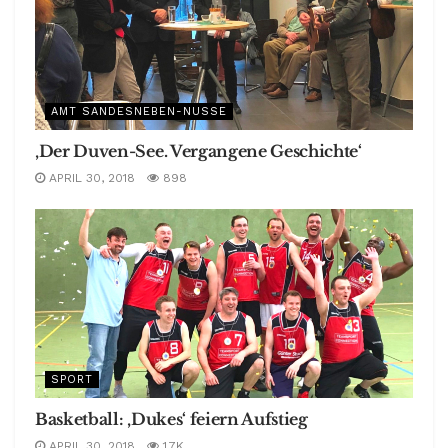
AMT SANDESNEBEN-NUSSE
‚Der Duven-See. Vergangene Geschichte‘
APRIL 30, 2018
898
SPORT
Basketball: ‚Dukes‘ feiern Aufstieg
APRIL 30, 2018
1.7K