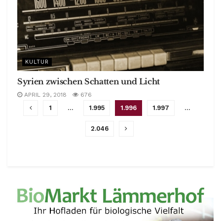
KULTUR
Syrien zwischen Schatten und Licht
APRIL 29, 2018
676
1
…
1.995
1.996
1.997
…
2.046