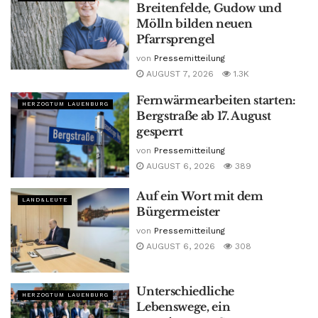
Breitenfelde, Gudow und
Mölln bilden neuen
Pfarrsprengel
von
Pressemitteilung
AUGUST 7, 2026
1.3K
Fernwärmearbeiten starten:
HERZOGTUM LAUENBURG
Bergstraße ab 17. August
gesperrt
von
Pressemitteilung
AUGUST 6, 2026
389
Auf ein Wort mit dem
LAND&LEUTE
Bürgermeister
von
Pressemitteilung
AUGUST 6, 2026
308
Unterschiedliche
HERZOGTUM LAUENBURG
Lebenswege, ein