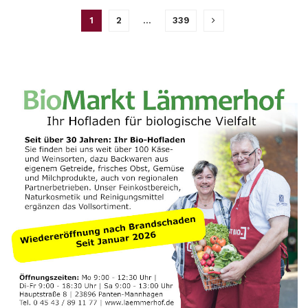
1
2
…
339