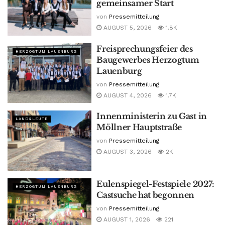
gemeinsamer Start
von
Pressemitteilung
AUGUST 5, 2026
1.8K
Freisprechungsfeier des
HERZOGTUM LAUENBURG
Baugewerbes Herzogtum
Lauenburg
von
Pressemitteilung
AUGUST 4, 2026
1.7K
Innenministerin zu Gast in
LAND&LEUTE
Möllner Hauptstraße
von
Pressemitteilung
AUGUST 3, 2026
2K
Eulenspiegel-Festspiele 2027:
HERZOGTUM LAUENBURG
Castsuche hat begonnen
von
Pressemitteilung
AUGUST 1, 2026
221