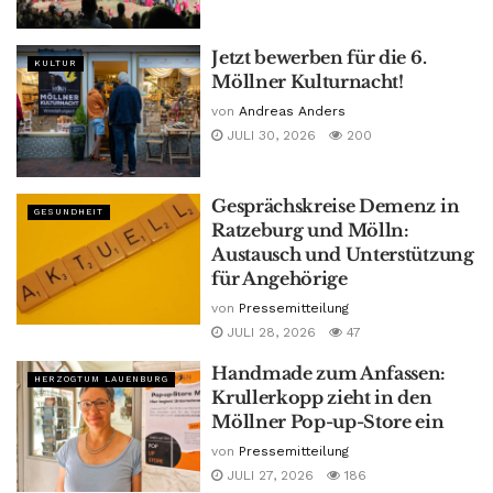
Jetzt bewerben für die 6.
KULTUR
Möllner Kulturnacht!
von
Andreas Anders
JULI 30, 2026
200
Gesprächskreise Demenz in
GESUNDHEIT
Ratzeburg und Mölln:
Austausch und Unterstützung
für Angehörige
von
Pressemitteilung
JULI 28, 2026
47
Handmade zum Anfassen:
HERZOGTUM LAUENBURG
Krullerkopp zieht in den
Möllner Pop-up-Store ein
von
Pressemitteilung
JULI 27, 2026
186