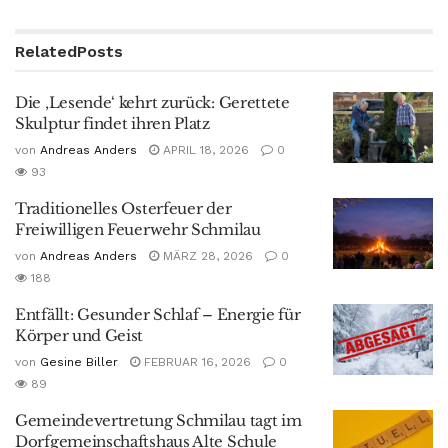
Related
Posts
Die ‚Lesende‘ kehrt zurück: Gerettete
Skulptur findet ihren Platz
von
Andreas Anders
APRIL 18, 2026
0
93
Traditionelles Osterfeuer der
Freiwilligen Feuerwehr Schmilau
von
Andreas Anders
MÄRZ 28, 2026
0
188
Entfällt: Gesunder Schlaf – Energie für
Körper und Geist
von
Gesine Biller
FEBRUAR 16, 2026
0
89
Gemeindevertretung Schmilau tagt im
Dorfgemeinschaftshaus Alte Schule