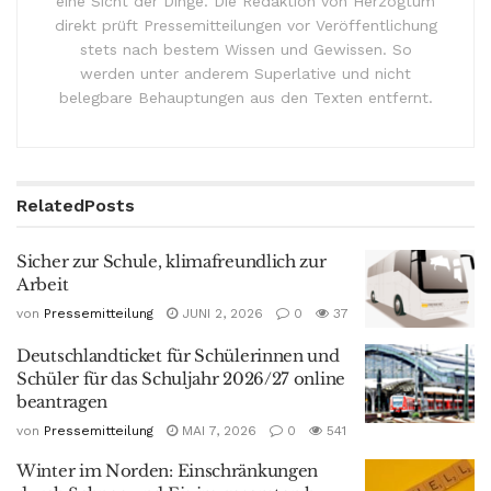
eine Sicht der Dinge. Die Redaktion von Herzogtum
direkt prüft Pressemitteilungen vor Veröffentlichung
stets nach bestem Wissen und Gewissen. So
werden unter anderem Superlative und nicht
belegbare Behauptungen aus den Texten entfernt.
Related
Posts
Sicher zur Schule, klimafreundlich zur
Arbeit
von
Pressemitteilung
JUNI 2, 2026
0
37
Deutschlandticket für Schülerinnen und
Schüler für das Schuljahr 2026/27 online
beantragen
von
Pressemitteilung
MAI 7, 2026
0
541
Winter im Norden: Einschränkungen