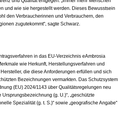
arenz und Qualität entgegen. „Immer mehr Menschen
n und wie sie hergestellt werden. Dieses Bewusstsein
wohl den Verbraucherinnen und Verbrauchern, den
gionen zugutekommt“, sagte Schwarz.
Antragsverfahren in das EU-Verzeichnis eAmbrosia
erkmale wie Herkunft, Herstellungsverfahren und
Hersteller, die diese Anforderungen erfüllen und sich
geschützten Bezeichnungen vermarkten. Das Schutzsystem
rdnung (EU) 2024/1143 über Qualitätsregelungen neu
e Ursprungsbezeichnung (g. U.)“, „geschützte
ionelle Spezialität (g. t. S.)“ sowie „geografische Angabe“