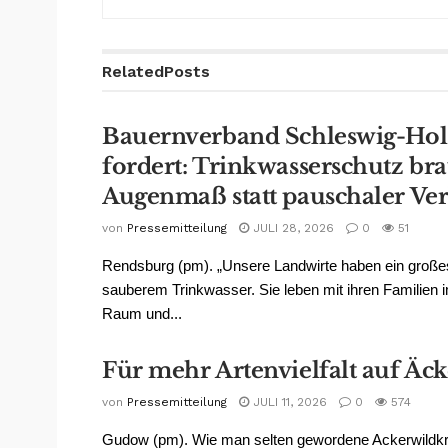
Related
Posts
Bauernverband Schleswig-Hol
fordert: Trinkwasserschutz br
Augenmaß statt pauschaler Ve
von
Pressemitteilung
JULI 28, 2026
0
51
Rendsburg (pm). „Unsere Landwirte haben ein große
sauberem Trinkwasser. Sie leben mit ihren Familien i
Raum und...
Für mehr Artenvielfalt auf Äc
von
Pressemitteilung
JULI 11, 2026
0
574
Gudow (pm). Wie man selten gewordene Ackerwildkr