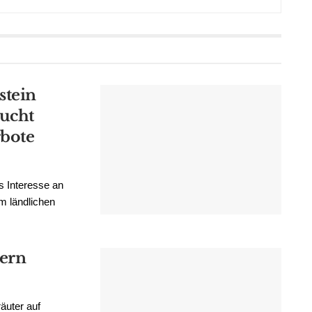
stein
aucht
rbote
s Interesse an
m ländlichen
kern
äuter auf