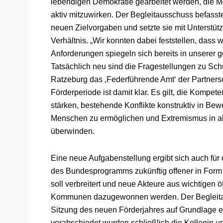
lebendigen Demokratie gearbeitet werden, die M
aktiv mitzuwirken. Der Begleitausschuss befasste
neuen Zielvorgaben und setzte sie mit Unterstütz
Verhältnis. „Wir konnten dabei feststellen, dass 
Anforderungen spiegeln sich bereits in unserer 
Tatsächlich neu sind die Fragestellungen zu Schu
Ratzeburg das ‚Federführende Amt‘ der Partnersch
Förderperiode ist damit klar. Es gilt, die Kompet
stärken, bestehende Konflikte konstruktiv in Bew
Menschen zu ermöglichen und Extremismus in 
überwinden.
Eine neue Aufgabenstellung ergibt sich auch für
des Bundesprogramms zukünftig offener in Form 
soll verbreitert und neue Akteure aus wichtigen ö
Kommunen dazugewonnen werden. Der Begleitaus
Sitzung des neuen Förderjahres auf Grundlage 
verabschiedet wurden schließlich die Kollegin un