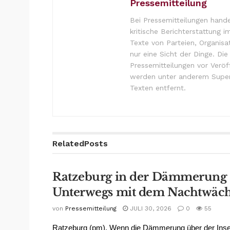
Pressemitteilung
Bei Pressemitteilungen hande
kritische Berichterstattung i
Texte von Parteien, Organisa
nur eine Sicht der Dinge. Di
Pressemitteilungen vor Verö
werden unter anderem Super
Texten entfernt.
Related
Posts
Ratzeburg in der Dämmerung
Unterwegs mit dem Nachtwäch
von
Pressemitteilung
JULI 30, 2026
0
55
Ratzeburg (pm). Wenn die Dämmerung über der Inse