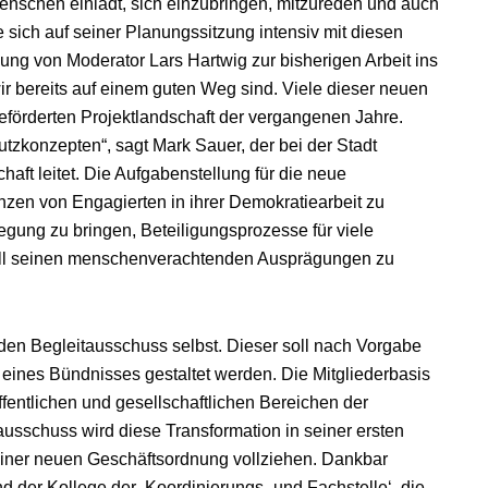
enschen einlädt, sich einzubringen, mitzureden und auch
 sich auf seiner Planungssitzung intensiv mit diesen
ung von Moderator Lars Hartwig zur bisherigen Arbeit ins
wir bereits auf einem guten Weg sind. Viele dieser neuen
geförderten Projektlandschaft der vergangenen Jahre.
tzkonzepten“, sagt Mark Sauer, der bei der Stadt
aft leitet. Die Aufgabenstellung für die neue
enzen von Engagierten in ihrer Demokratiearbeit zu
egung zu bringen, Beteiligungsprozesse für viele
all seinen menschenverachtenden Ausprägungen zu
 den Begleitausschuss selbst. Dieser soll nach Vorgabe
eines Bündnisses gestaltet werden. Die Mitgliederbasis
ffentlichen und gesellschaftlichen Bereichen der
schuss wird diese Transformation in seiner ersten
einer neuen Geschäftsordnung vollziehen. Dankbar
d der Kollege der ‚Koordinierungs- und Fachstelle‘, die