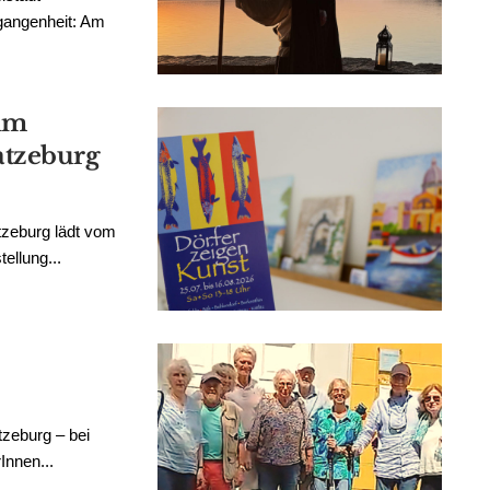
rgangenheit: Am
 im
tzeburg
zeburg lädt vom
ellung...
tzeburg – bei
Innen...