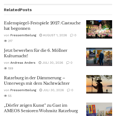
Related
Posts
Eulenspiegel-Festspiele 2027: Castsuche
hat begonnen
von
Pressemitteilung
AUGUST 1, 2026
0
217
Jetzt bewerben für die 6. Möllner
Kulturnacht!
von
Andreas Anders
JULI 30, 2026
0
199
Ratzeburg in der Dämmerung –
Unterwegs mit dem Nachtwächter
von
Pressemitteilung
JULI 30, 2026
0
55
„Dörfer zeigen Kunst“ zu Gast im
AMEOS Senioren Wohnsitz Ratzeburg