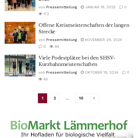
von
Pressemitteilung
JANUAR 18, 2025
0
172
Offene Kreismeisterschaften der langen
Strecke
von
Pressemitteilung
NOVEMBER 29, 2024
0
94
Viele Podestplätze bei den SHSV-
Kurzbahnmeisterschaften
von
Pressemitteilung
OKTOBER 19, 2024
0
65
1
2
…
10