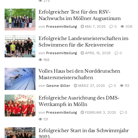
275
Erfolgreicher Test für den RSV-
Nachwuchs im Möllner Augustinum
von
Pressemitteilung
MAI 7, 2025
0
308
Erfolgreiche Landesmeisterschaften im
Schwimmen für die Kreisvereine
von
Pressemitteilung
APRIL 15, 2025
0
188
Volles Haus bei den Norddeutschen
Mastersmeisterschaften
von
Gesine Biller
MÄRZ 27, 2025
0
113
Erfolgreiche Ausrichtung des DMS-
Wettkampfs in Mölln
von
Pressemitteilung
FEBRUAR 3, 2025
0
131
Erfolgreicher Start in das Schwimmjahr
2025