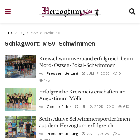
Titel
Tag
MSV-Schwimmen
Schlagwort:
MSV-Schwimmen
Kreisschwimmverband erfolgreich beim
Nord-Ostsee-Pokal-Schwimmen
von
Pressemitteilung
JULI 17, 2025
0
178
Erfolgreiche Kreismeisterschaften im
Augustinum Mölln
von
Gesine Biller
JULI 12, 2025
0
610
Sechs Aktive SchwimmersportlerInnen
aus dem Herzogtum erfolgreich
von
Pressemitteilung
MAI 19, 2025
0