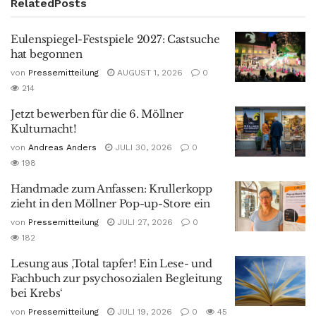
Related
Posts
Eulenspiegel-Festspiele 2027: Castsuche
hat begonnen
von
Pressemitteilung
AUGUST 1, 2026
0
214
Jetzt bewerben für die 6. Möllner
Kulturnacht!
von
Andreas Anders
JULI 30, 2026
0
198
Handmade zum Anfassen: Krullerkopp
zieht in den Möllner Pop-up-Store ein
von
Pressemitteilung
JULI 27, 2026
0
182
Lesung aus ‚Total tapfer! Ein Lese- und
Fachbuch zur psychosozialen Begleitung
bei Krebs‘
von
Pressemitteilung
JULI 19, 2026
0
45