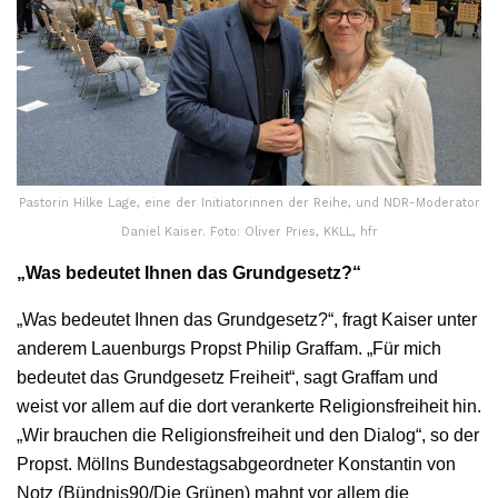
Pastorin Hilke Lage, eine der Initiatorinnen der Reihe, und NDR-Moderator
Daniel Kaiser. Foto: Oliver Pries, KKLL, hfr
„Was bedeutet Ihnen das Grundgesetz?“
„Was bedeutet Ihnen das Grundgesetz?“, fragt Kaiser unter
anderem Lauenburgs Propst Philip Graffam. „Für mich
bedeutet das Grundgesetz Freiheit“, sagt Graffam und
weist vor allem auf die dort verankerte Religionsfreiheit hin.
„Wir brauchen die Religionsfreiheit und den Dialog“, so der
Propst. Möllns Bundestagsabgeordneter Konstantin von
Notz (Bündnis90/Die Grünen) mahnt vor allem die