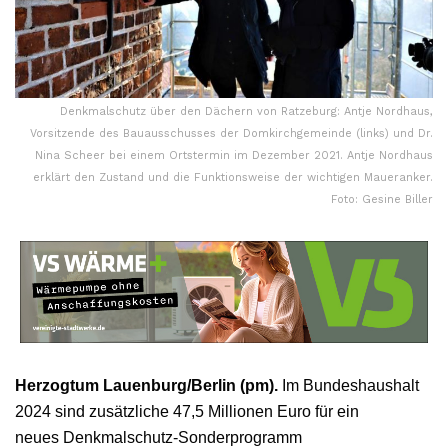
Denkmalschutz über den Dächern von Ratzeburg: Antje Nordhaus,
Vorsitzende des Bauausschusses der Domkirchgemeinde (links) und Dr.
Nina Scheer bei einem Ortstermin im Dezember 2021. Antje Nordhaus
erklärt den Zustand und die Funktionsweise der wichtigen Maueranker.
Foto: Gesine Biller
Herzogtum Lauenburg/Berlin (pm).
Im Bundeshaushalt
2024 sind zusätzliche 47,5 Millionen Euro für ein
neues Denkmalschutz-Sonderprogramm