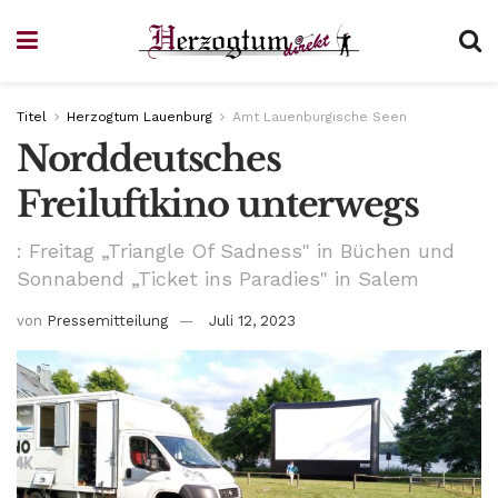
Titel
Herzogtum Lauenburg
Amt Lauenburgische Seen
Norddeutsches
Freiluftkino unterwegs
: Freitag „Triangle Of Sadness" in Büchen und
Sonnabend „Ticket ins Paradies" in Salem
von
Pressemitteilung
Juli 12, 2023