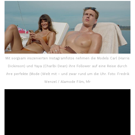
Mit sorgsam inszenierten Instagramfotos nehmen die Models Carl (Harris
Dickinson) und Yaya (Charlbi Dean) ihre Follower auf eine Reise durch
ihre perfekte (Mode-)Welt mit – und zwar rund um die Uhr. Foto: Fredrik
Wenzel / Alamode Film, hfr