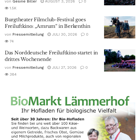
von
Gesine Biller
AUGUST 3, 2026
0
1.5K
Burgtheater Filmclub-Festival goes
Freiluftkino: „Amrum“ in Berkenthin
von
Pressemitteilung
JULI 30, 2026
0
74
Das Norddeutsche Freiluftkino startet in
drittes Wochenende
von
Pressemitteilung
JULI 27, 2026
0
384