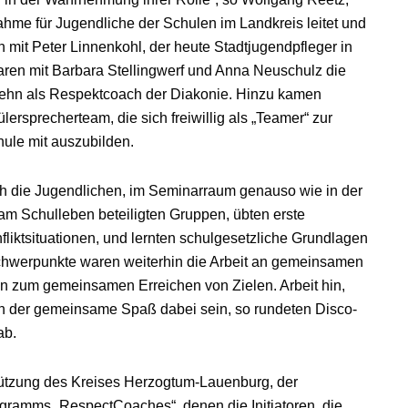
me für Jugendliche der Schulen im Landkreis leitet und
mit Peter Linnenkohl, der heute Stadtjugendpfleger in
waren mit Barbara Stellingwerf und Anna Neuschulz die
Hehn als Respektcoach der Diakonie. Hinzu kamen
rsprecherteam, die sich freiwillig als „Teamer“ zur
ule mit auszubilden.
h die Jugendlichen, im Seminarraum genauso wie in der
am Schulleben beteiligten Gruppen, übten erste
iktsituationen, und lernten schulgesetzliche Grundlagen
 Schwerpunkte waren weiterhin die Arbeit an gemeinsamen
en zum gemeinsamen Erreichen von Zielen. Arbeit hin,
ch der gemeinsame Spaß dabei sein, so rundeten Disco-
ab.
tützung des Kreises Herzogtum-Lauenburg, der
gramms „RespectCoaches“, denen die Initiatoren, die