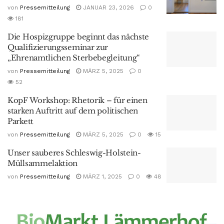
von
Pressemitteilung
JANUAR 23, 2026
0
181
Die Hospizgruppe beginnt das nächste
Qualifizierungsseminar zur
„Ehrenamtlichen Sterbebegleitung“
von
Pressemitteilung
MÄRZ 5, 2025
0
52
KopF Workshop: Rhetorik – für einen
starken Auftritt auf dem politischen
Parkett
von
Pressemitteilung
MÄRZ 5, 2025
0
15
Unser sauberes Schleswig-Holstein-
Müllsammelaktion
von
Pressemitteilung
MÄRZ 1, 2025
0
48