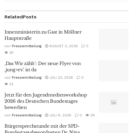
Related
Posts
Innenministerin zu Gast in Möllner
Hauptstraße
von
Pressemitteilung
AUGUST 3, 2026
0
2K
‚Das Wir zählt‘: Der neue Flyer von
‚jung+ev.‘ ist da
von
Pressemitteilung
JULI 23, 2026
0
22
Jetzt für den Jugendmedienworkshop
2026 des Deutschen Bundestages
bewerben
von
Pressemitteilung
JULI 8, 2026
0
29
Bürgersprechstunde mit der SPD-
Bundestagsabgeordneten Dr. Nina