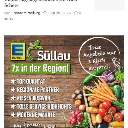
Scheer
von
Pressemitteilung
JUNI 28, 2026
0
35