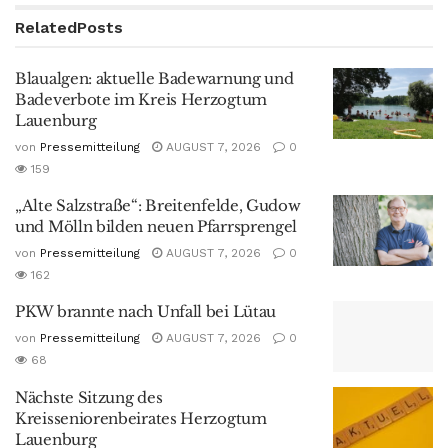
Related
Posts
Blaualgen: aktuelle Badewarnung und
Badeverbote im Kreis Herzogtum
Lauenburg
von
Pressemitteilung
AUGUST 7, 2026
0
159
„Alte Salzstraße“: Breitenfelde, Gudow
und Mölln bilden neuen Pfarrsprengel
von
Pressemitteilung
AUGUST 7, 2026
0
162
PKW brannte nach Unfall bei Lütau
von
Pressemitteilung
AUGUST 7, 2026
0
68
Nächste Sitzung des
Kreisseniorenbeirates Herzogtum
Lauenburg