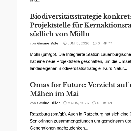
Biodiversitätsstrategie konkret
Projektstelle für Kernaktions
südlich von Mölln
von
Gesine Biller
JUNI 8, 2026
0
77
Mölln (pm/gb). Die Integrierte Station Lauenburgisch
hat eine neue Projektstelle geschaffen, um die Umse
landeseigenen Biodiversitätsstrategie „Kurs Natur...
Omas for Future: Verzicht auf 
Mähen im Mai
von
Gesine Biller
MAI 15, 2026
0
121
Ratzeburg (pm/gb). Auch in Ratzeburg hat sich eine
SeniorInnen zusammengefunden um gemeinsam über 
Generationen nachzudenken...