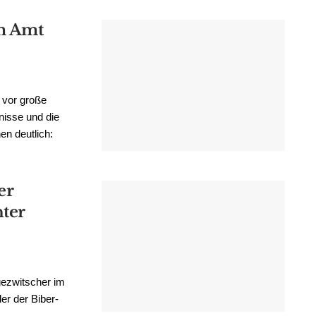
m Amt
 vor große
isse und die
en deutlich:
er
ter
gezwitscher im
er der Biber-