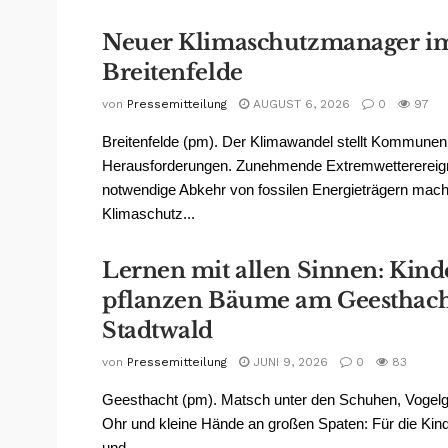
Neuer Klimaschutzmanager i
Breitenfelde
von
Pressemitteilung
AUGUST 6, 2026
0
97
Breitenfelde (pm). Der Klimawandel stellt Kommunen
Herausforderungen. Zunehmende Extremwetterereign
notwendige Abkehr von fossilen Energieträgern mach
Klimaschutz...
Lernen mit allen Sinnen: Kind
pflanzen Bäume am Geesthach
Stadtwald
von
Pressemitteilung
JUNI 9, 2026
0
83
Geesthacht (pm). Matsch unter den Schuhen, Vogel
Ohr und kleine Hände an großen Spaten: Für die Kind
und...