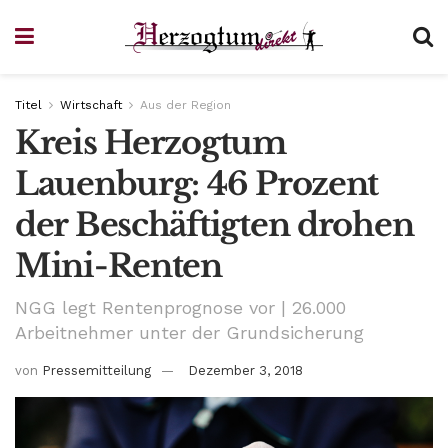
Titel
Wirtschaft
Aus der Region
Kreis Herzogtum
Lauenburg: 46 Prozent
der Beschäftigten drohen
Mini-Renten
NGG legt Rentenprognose vor | 26.000
Arbeitnehmer unter der Grundsicherung
von
Pressemitteilung
Dezember 3, 2018