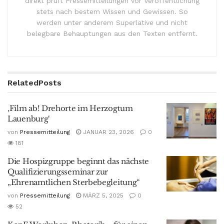
direkt prüft Pressemitteilungen vor Veröffentlichung
stets nach bestem Wissen und Gewissen. So
werden unter anderem Superlative und nicht
belegbare Behauptungen aus den Texten entfernt.
Related
Posts
‚Film ab! Drehorte im Herzogtum
Lauenburg‘
von
Pressemitteilung
JANUAR 23, 2026
0
181
Die Hospizgruppe beginnt das nächste
Qualifizierungsseminar zur
„Ehrenamtlichen Sterbebegleitung“
von
Pressemitteilung
MÄRZ 5, 2025
0
52