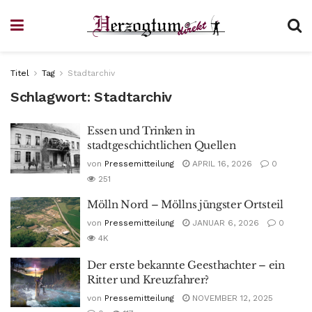
Titel
Tag
Stadtarchiv
Schlagwort:
Stadtarchiv
Essen und Trinken in
stadtgeschichtlichen Quellen
von
Pressemitteilung
APRIL 16, 2026
0
251
Mölln Nord – Möllns jüngster Ortsteil
von
Pressemitteilung
JANUAR 6, 2026
0
4K
Der erste bekannte Geesthachter – ein
Ritter und Kreuzfahrer?
von
Pressemitteilung
NOVEMBER 12, 2025