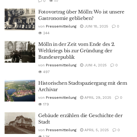
0
117
Fotovortrag über Mölln: Wo ist unsere
Gastronomie geblieben?
von
Pressemitteilung
JUNI 18, 2025
0
244
Mölln in der Zeit vom Ende des 2.
Weltkriegs bis zur Gründung der
Bundesrepublik
von
Pressemitteilung
JUNI 4, 2025
0
497
Historischen Stadtspaziergang mit dem
Archivar
von
Pressemitteilung
APRIL 29, 2025
0
179
Gebäude erzählen die Geschichte der
Stadt
von
Pressemitteilung
APRIL 5, 2025
0
1.3K