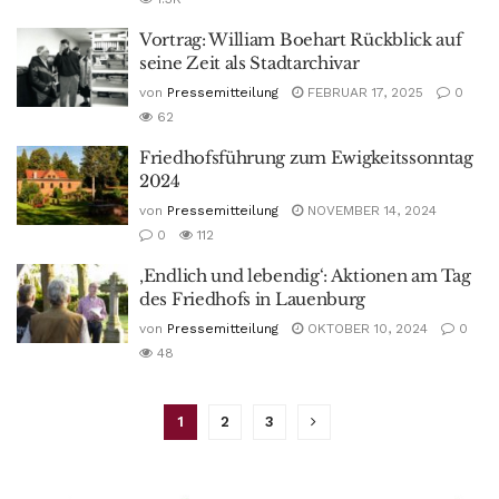
Vortrag: William Boehart Rückblick auf
seine Zeit als Stadtarchivar
von
Pressemitteilung
FEBRUAR 17, 2025
0
62
Friedhofsführung zum Ewigkeitssonntag
2024
von
Pressemitteilung
NOVEMBER 14, 2024
0
112
‚Endlich und lebendig‘: Aktionen am Tag
des Friedhofs in Lauenburg
von
Pressemitteilung
OKTOBER 10, 2024
0
48
1
2
3