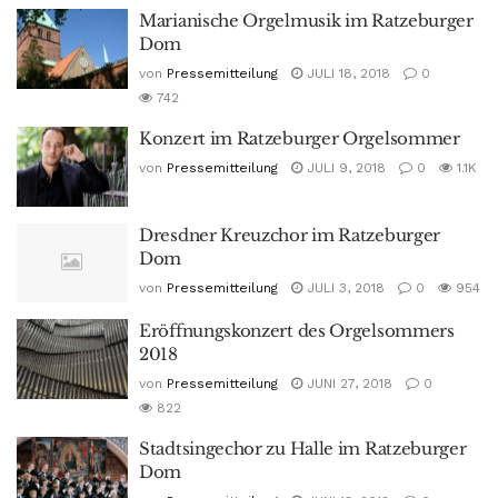
Marianische Orgelmusik im Ratzeburger
Dom
von
Pressemitteilung
JULI 18, 2018
0
742
Konzert im Ratzeburger Orgelsommer
von
Pressemitteilung
JULI 9, 2018
0
1.1K
Dresdner Kreuzchor im Ratzeburger
Dom
von
Pressemitteilung
JULI 3, 2018
0
954
Eröffnungskonzert des Orgelsommers
2018
von
Pressemitteilung
JUNI 27, 2018
0
822
Stadtsingechor zu Halle im Ratzeburger
Dom