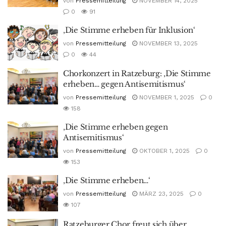
von
Pressemitteilung
NOVEMBER 14, 2025
0
91
‚Die Stimme erheben für Inklusion‘
von
Pressemitteilung
NOVEMBER 13, 2025
0
44
Chorkonzert in Ratzeburg: ‚Die Stimme
erheben… gegen Antisemitismus‘
von
Pressemitteilung
NOVEMBER 1, 2025
0
158
‚Die Stimme erheben gegen
Antisemitismus‘
von
Pressemitteilung
OKTOBER 1, 2025
0
153
‚Die Stimme erheben…‘
von
Pressemitteilung
MÄRZ 23, 2025
0
107
Ratzeburger Chor freut sich über