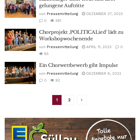
gelungene Auftritte
von
Pressemitteilung
DEZEMBER 27, 2023
0
381
Chorprojekt ‚POLITICALied‘ lädt zu
Workshopwochenende
von
Pressemitteilung
APRIL 11, 2023
0
85
Ein Chorwettbewerb gibt Impulse
von
Pressemitteilung
DEZEMBER 8, 2022
0
92
1
2