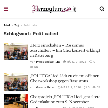
Titel
Tag
Politicalied
Schlagwort:
Politicalied
‚Herz einschalten – Rassismus
ausschalten‘ – Ein Chorkonzert erklingt
in Ratzeburg
von
Pressemitteilung
MÄRZ 9, 2026
0
86
‚POLITICALied‘ lädt zu einem offenen
Chorworkshop gegen Rassismus
von
Gesine Biller
MÄRZ 2, 2026
0
65
Chorprojekt ‚POLITICALied‘ gestaltete
Gedenkaktion zum 9. November