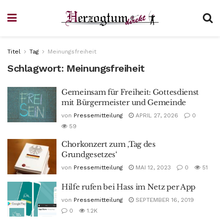
Titel
Tag
Meinungsfreiheit
Schlagwort:
Meinungsfreiheit
Gemeinsam für Freiheit: Gottesdienst
mit Bürgermeister und Gemeinde
von
Pressemitteilung
APRIL 27, 2026
0
59
Chorkonzert zum ‚Tag des
Grundgesetzes‘
von
Pressemitteilung
MAI 12, 2023
0
51
Hilfe rufen bei Hass im Netz per App
von
Pressemitteilung
SEPTEMBER 16, 2019
0
1.2K