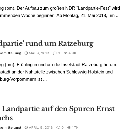
rg (pm). Der Aufbau zum großen NDR "Landpartie-Fest" wird
kommenden Woche beginnen. Ab Montag, 21. Mai 2018, um ...
dpartie‘ rund um Ratzeburg
semitteilung
MAI 9, 2018
0
4.9K
g (pm). Frühling in und um die Inselstadt Ratzeburg herum:
nstadt an der Nahtstelle zwischen Schleswig-Holstein und
urg-Vorpommern ist ...
Landpartie auf den Spuren Ernst
achs
semitteilung
APRIL 9, 2018
0
1.7K