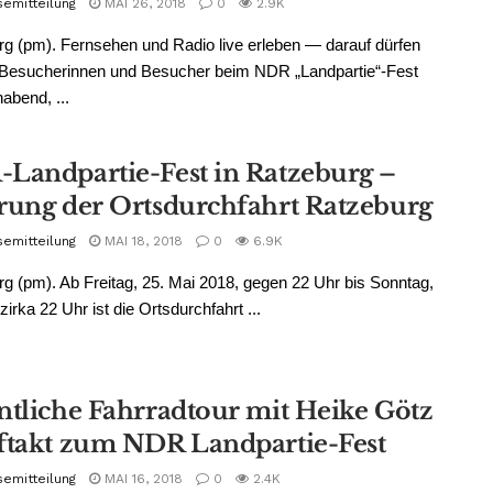
semitteilung
MAI 26, 2018
0
2.9K
g (pm). Fernsehen und Radio live erleben — darauf dürfen
e Besucherinnen und Besucher beim NDR „Landpartie“-Fest
bend, ...
Landpartie-Fest in Ratzeburg –
rung der Ortsdurchfahrt Ratzeburg
semitteilung
MAI 18, 2018
0
6.9K
g (pm). Ab Freitag, 25. Mai 2018, gegen 22 Uhr bis Sonntag,
zirka 22 Uhr ist die Ortsdurchfahrt ...
ntliche Fahrradtour mit Heike Götz
ftakt zum NDR Landpartie-Fest
semitteilung
MAI 16, 2018
0
2.4K