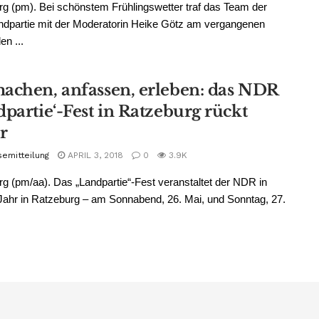
g (pm). Bei schönstem Frühlingswetter traf das Team der
dpartie mit der Moderatorin Heike Götz am vergangenen
en ...
achen, anfassen, erleben: das NDR
partie‘-Fest in Ratzeburg rückt
r
semitteilung
APRIL 3, 2018
0
3.9K
g (pm/aa). Das „Landpartie“-Fest veranstaltet der NDR in
ahr in Ratzeburg – am Sonnabend, 26. Mai, und Sonntag, 27.