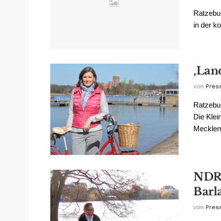
Ratzebu
in der 
‚Lan
von
Pres
Ratzebur
Die Klei
Mecklenb
NDR 
Barl
von
Pres