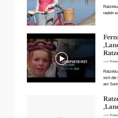
Ratzebu
radeln w
Fern
‚Land
Ratz
von
Pres
Ratzebur
sich di
am Sonna
Ratz
‚Land
von
Pres