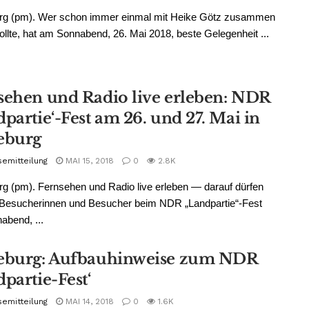
rg (pm). Wer schon immer einmal mit Heike Götz zusammen
ollte, hat am Sonnabend, 26. Mai 2018, beste Gelegenheit ...
sehen und Radio live erleben: NDR
partie‘-Fest am 26. und 27. Mai in
eburg
semitteilung
MAI 15, 2018
0
2.8K
g (pm). Fernsehen und Radio live erleben — darauf dürfen
e Besucherinnen und Besucher beim NDR „Landpartie“-Fest
bend, ...
eburg: Aufbauhinweise zum NDR
partie-Fest‘
semitteilung
MAI 14, 2018
0
1.6K