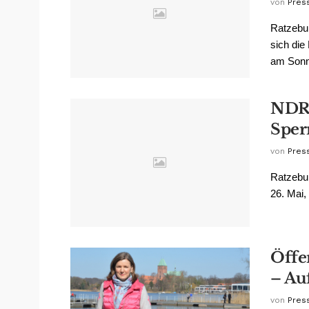
von
Pres
Ratzebur
sich di
am Sonna
NDR-
Sper
von
Pres
Ratzebur
26. Mai, 
Öffe
– Au
von
Pres