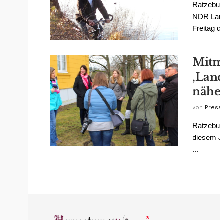
Ratzebur
NDR Lan
Freitag d
Mitm
‚Land
nähe
von
Pres
Ratzebur
diesem J
...
*