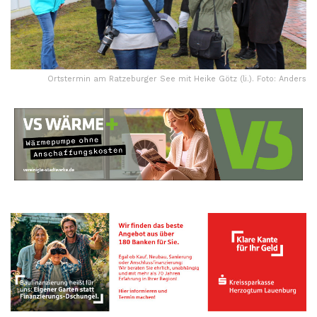
Ortstermin am Ratzeburger See mit Heike Götz (li.). Foto: Anders