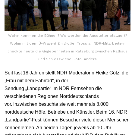
Wohin kommen die Bühnen? Wo werden die Aussteller platziert?
Wohin mit dem Ü-Wagen? Ein großer Tross an NDR-Mitarbeitern
checkte heute die Gegebenheiten in Ratzeburg zwischen Rathaus
und Schlosswiese. Foto: Anders
Seit fast 18 Jahren stellt NDR Moderatorin Heike Götz, die
„Frau mit dem Fahrrad“, in der
Sendung „Landpartie“ im NDR Fernsehen die
verschiedenen Regionen Norddeutschlands
vor. Inzwischen besuchte sie weit mehr als 3.000
norddeutsche Höfe, Betriebe und Künstler. Beim 16. NDR
„Landpartie“-Fest können Besucher viele dieser Menschen
kennenlernen. An beiden Tagen jeweils ab 10 Uhr