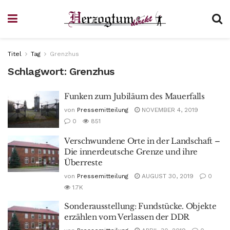
Titel
Tag
Grenzhus
Schlagwort:
Grenzhus
Funken zum Jubiläum des Mauerfalls
von
Pressemitteilung
NOVEMBER 4, 2019
0
851
Verschwundene Orte in der Landschaft –
Die innerdeutsche Grenze und ihre
Überreste
von
Pressemitteilung
AUGUST 30, 2019
0
1.7K
Sonderausstellung: Fundstücke. Objekte
erzählen vom Verlassen der DDR