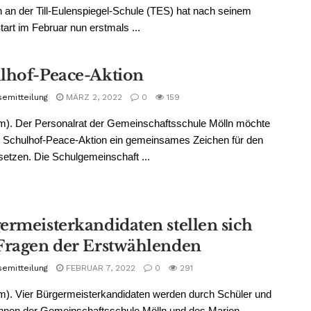
 an der Till-Eulenspiegel-Schule (TES) hat nach seinem
tart im Februar nun erstmals ...
lhof-Peace-Aktion
semitteilung
MÄRZ 2, 2022
0
159
m). Der Personalrat der Gemeinschaftsschule Mölln möchte
r Schulhof-Peace-Aktion ein gemeinsames Zeichen für den
setzen. Die Schulgemeinschaft ...
ermeisterkandidaten stellen sich
Fragen der Erstwählenden
semitteilung
FEBRUAR 7, 2022
0
291
m). Vier Bürgermeisterkandidaten werden durch Schüler und
nnen der Gemeinschaftsschule Mölln und des Marion-