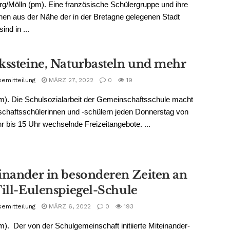
g/Mölln (pm). Eine französische Schülergruppe und ihre
nen aus der Nähe der in der Bretagne gelegenen Stadt
ind in ...
kssteine, Naturbasteln und mehr
semitteilung
MÄRZ 27, 2022
0
19
m). Die Schulsozialarbeit der Gemeinschaftsschule macht
chaftsschülerinnen und -schülern jeden Donnerstag von
r bis 15 Uhr wechselnde Freizeitangebote. ...
inander in besonderen Zeiten an
Till-Eulenspiegel-Schule
semitteilung
MÄRZ 6, 2022
0
193
m). Der von der Schulgemeinschaft initiierte Miteinander-