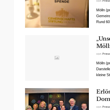
von
Pres
Mölln (p
Gemeinsc
Rund 60 
„Uns
Möll
von
Pres
Mölln (p
Darstell
kleine St
Erlö
Do
von
Pres