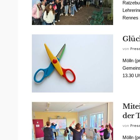
Ratzebur
Lehrerin
Rennes s
Glüc
von
Pres
Mölln (p
Gemeins
13.30 Uh
Mite
der 
von
Pres
Mölln (p