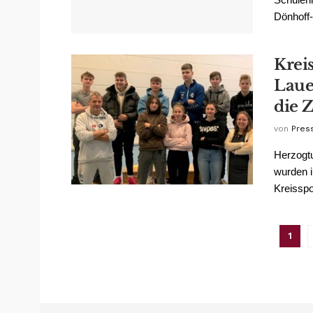
Dönhoff-
Krei
Laue
die 
von
Pres
Herzogtu
wurden i
Kreisspo
1