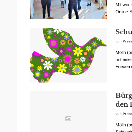
Mittwoch
Online-S
Schu
von
Pres
Mölln (p
mit eine
Frieden 
Bürg
den 
von
Pres
Mölln (p
Schüleri