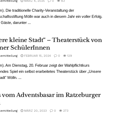
semitteilung
MÄRZ 4, 2025
0
83
m). Die traditionelle Charity-Veranstaltung der
haftsstiftung Mölln war auch in diesem Jahr ein voller Erfolg.
Gäste, darunter ...
ere kleine Stadt“ – Theaterstück von
ner SchülerInnen
semitteilung
FEBRUAR 15, 2024
0
129
m). Am Dienstag, 20. Februar zeigt der Wahlpflichtkurs
endes Spiel ein selbst erarbeitetes Theaterstück über „Unsere
adt" Mölln. ...
s vom Adventsbasar im Ratzeburger
m
semitteilung
MÄRZ 20, 2023
0
273