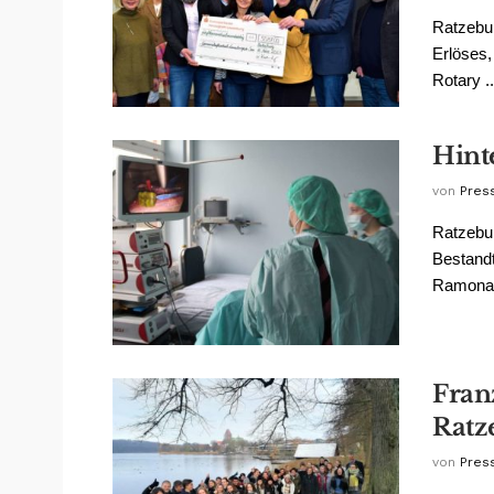
Ratzebur
Erlöses,
Rotary ..
Hint
von
Pres
Ratzebur
Bestandt
Ramona V
Fran
Ratz
von
Pres