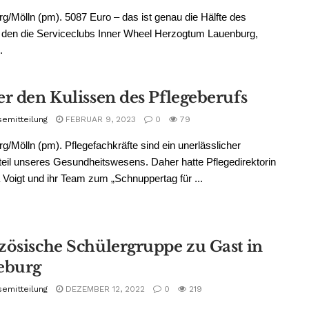
g/Mölln (pm). 5087 Euro – das ist genau die Hälfte des
 den die Serviceclubs Inner Wheel Herzogtum Lauenburg,
.
er den Kulissen des Pflegeberufs
semitteilung
FEBRUAR 9, 2023
0
79
g/Mölln (pm). Pflegefachkräfte sind ein unerlässlicher
eil unseres Gesundheitswesens. Daher hatte Pflegedirektorin
oigt und ihr Team zum „Schnuppertag für ...
zösische Schülergruppe zu Gast in
eburg
semitteilung
DEZEMBER 12, 2022
0
219